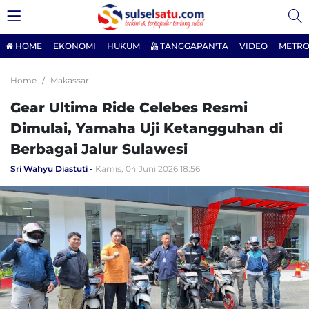
HOME
EKONOMI
HUKUM
TANGGAPAN'TA
VIDEO
METRO
Home
Makassar
Gear Ultima Ride Celebes Resmi
Dimulai, Yamaha Uji Ketangguhan di
Berbagai Jalur Sulawesi
Sri Wahyu Diastuti
Kamis, 04 Juni 2026 18:56