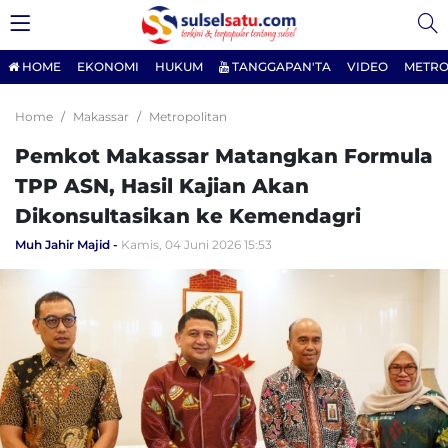
HOME
EKONOMI
HUKUM
TANGGAPAN'TA
VIDEO
METRO
Home
Makassar
Metropolitan
Pemkot Makassar Matangkan Formula
TPP ASN, Hasil Kajian Akan
Dikonsultasikan ke Kemendagri
Muh Jahir Majid
Kamis, 04 Juni 2026 15:53