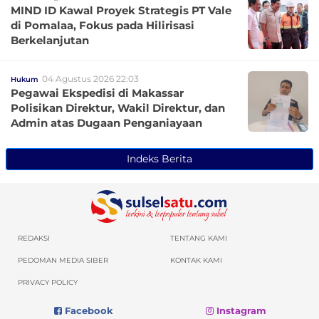
MIND ID Kawal Proyek Strategis PT Vale
di Pomalaa, Fokus pada Hilirisasi
Berkelanjutan
04 Agustus 2026 22:03
Hukum
Pegawai Ekspedisi di Makassar
Polisikan Direktur, Wakil Direktur, dan
Admin atas Dugaan Penganiayaan
Indeks Berita
REDAKSI
TENTANG KAMI
PEDOMAN MEDIA SIBER
KONTAK KAMI
PRIVACY POLICY
Facebook
Instagram