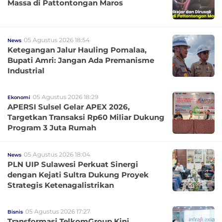
Massa di Pattontongan Maros
05 Agustus 2026 18:54
News
Ketegangan Jalur Hauling Pomalaa,
Bupati Amri: Jangan Ada Premanisme
Industrial
05 Agustus 2026 18:29
Ekonomi
APERSI Sulsel Gelar APEX 2026,
Targetkan Transaksi Rp60 Miliar Dukung
Program 3 Juta Rumah
05 Agustus 2026 18:04
News
PLN UIP Sulawesi Perkuat Sinergi
dengan Kejati Sultra Dukung Proyek
Strategis Ketenagalistrikan
05 Agustus 2026 17:27
Bisnis
Transformasi TelkomGroup Kini