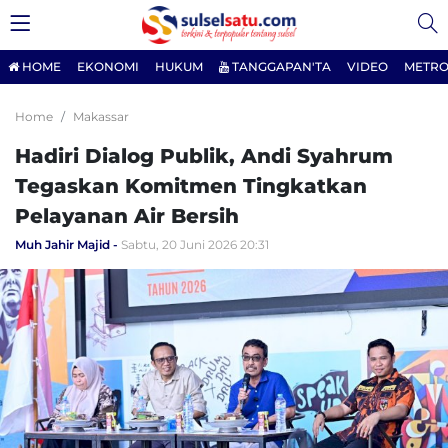
HOME
EKONOMI
HUKUM
TANGGAPAN'TA
VIDEO
METRO
Home
Makassar
Hadiri Dialog Publik, Andi Syahrum
Tegaskan Komitmen Tingkatkan
Pelayanan Air Bersih
Muh Jahir Majid
Sabtu, 20 Juni 2026 20:31