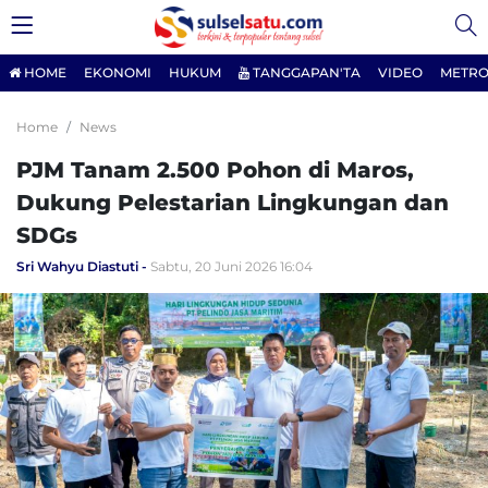
HOME
EKONOMI
HUKUM
TANGGAPAN'TA
VIDEO
METRO
Home
News
PJM Tanam 2.500 Pohon di Maros,
Dukung Pelestarian Lingkungan dan
SDGs
Sri Wahyu Diastuti
Sabtu, 20 Juni 2026 16:04