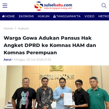
HOME
EKONOMI
HUKUM
TANGGAPAN'TA
VIDEO
METRO
Home
Hukum
Warga Gowa Adukan Pansus Hak
Angket DPRD ke Komnas HAM dan
Komnas Perempuan
Asrul
Minggu, 05 Juli 2026 21:33