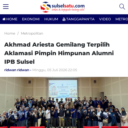
HOME
EKONOMI
HUKUM
TANGGAPAN'TA
VIDEO
METRO
Home
Metropolitan
Akhmad Ariesta Gemilang Terpilih
Aklamasi Pimpin Himpunan Alumni
IPB Sulsel
ridwan ridwan
Minggu, 05 Juli 2026 22:05