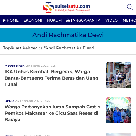
HOME
EKONOMI
HUKUM
TANGGAPAN'TA
VIDEO
METRO
Andi Rachmatika Dewi
Topik artikel/berita "Andi Rachmatika Dewi"
Metropolitan
20 Maret 2026 16:27
IKA Unhas Kembali Bergerak, Warga
Banta-Bantaeng Terima Beras dan Uang
Tunai
DPRD
24 Februari 2026 19:45
Warga Pertanyakan Iuran Sampah Gratis
Pemkot Makassar ke Cicu Saat Reses di
Baraya