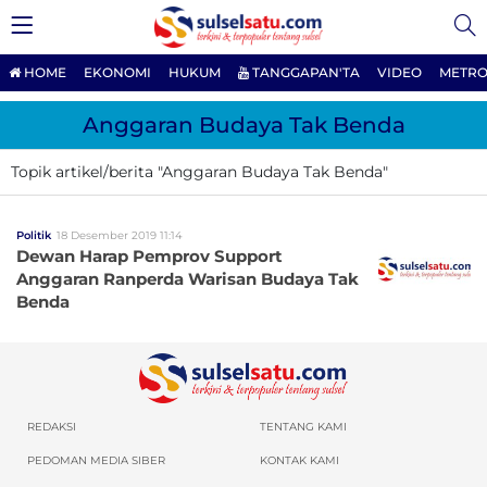
HOME
EKONOMI
HUKUM
TANGGAPAN'TA
VIDEO
METRO
Anggaran Budaya Tak Benda
Topik artikel/berita "Anggaran Budaya Tak Benda"
Politik
18 Desember 2019 11:14
Dewan Harap Pemprov Support
Anggaran Ranperda Warisan Budaya Tak
Benda
REDAKSI
TENTANG KAMI
PEDOMAN MEDIA SIBER
KONTAK KAMI