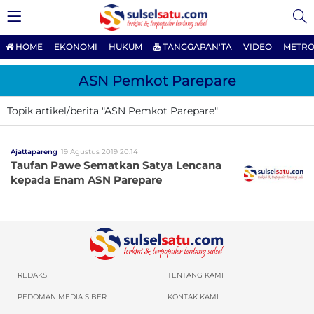
HOME
EKONOMI
HUKUM
TANGGAPAN'TA
VIDEO
METRO
ASN Pemkot Parepare
Topik artikel/berita "ASN Pemkot Parepare"
Ajattapareng
19 Agustus 2019 20:14
Taufan Pawe Sematkan Satya Lencana
kepada Enam ASN Parepare
REDAKSI
TENTANG KAMI
PEDOMAN MEDIA SIBER
KONTAK KAMI