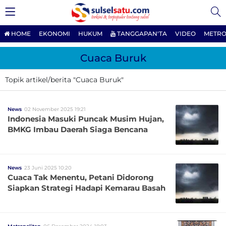
HOME
EKONOMI
HUKUM
TANGGAPAN'TA
VIDEO
METRO
Cuaca Buruk
Topik artikel/berita "Cuaca Buruk"
News
02 November 2025 19:21
Indonesia Masuki Puncak Musim Hujan,
BMKG Imbau Daerah Siaga Bencana
News
23 Juni 2025 10:20
Cuaca Tak Menentu, Petani Didorong
Siapkan Strategi Hadapi Kemarau Basah