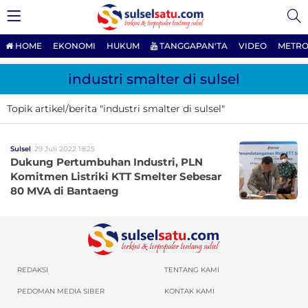
HOME
EKONOMI
HUKUM
TANGGAPAN'TA
VIDEO
METRO
industri smalter di sulsel
Topik artikel/berita "industri smalter di sulsel"
Sulsel
29 Juli 2022 18:25
Dukung Pertumbuhan Industri, PLN
Komitmen Listriki KTT Smelter Sebesar
80 MVA di Bantaeng
REDAKSI
TENTANG KAMI
PEDOMAN MEDIA SIBER
KONTAK KAMI