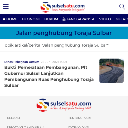
HOME
EKONOMI
HUKUM
TANGGAPAN'TA
VIDEO
METRO
Jalan penghubung Toraja Sulbar
Topik artikel/berita "Jalan penghubung Toraja Sulbar"
Dinas Pekerjaan Umum
26 Juni 2021 14:59
Bukti Pemerataan Pembangunan, Plt
Gubernur Sulsel Lanjutkan
Pembangunan Ruas Penghubung Toraja
Sulbar
REDAKSI
TENTANG KAMI
PEDOMAN MEDIA SIBER
KONTAK KAMI