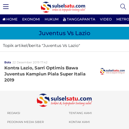
HOME
EKONOMI
HUKUM
TANGGAPAN'TA
VIDEO
METRO
Juventus Vs Lazio
Topik artikel/berita "Juventus Vs Lazio"
Bola
22 Desember 2019 17:42
Kontra Lazio, Sarri Optimis Bawa
Juventus Kampiun Piala Super Italia
2019
REDAKSI
TENTANG KAMI
PEDOMAN MEDIA SIBER
KONTAK KAMI