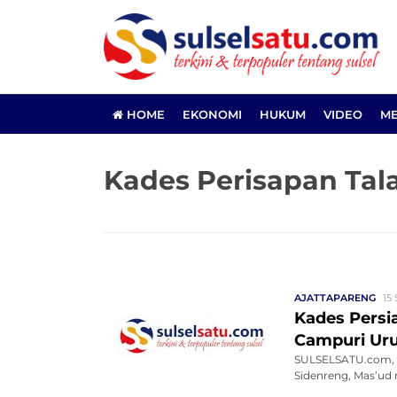
HOME
EKONOMI
HUKUM
VIDEO
ME
Kades Perisapan Ta
AJATTAPARENG
15
Kades Persi
Campuri Ur
SULSELSATU.com, S
Sidenreng, Mas’ud 