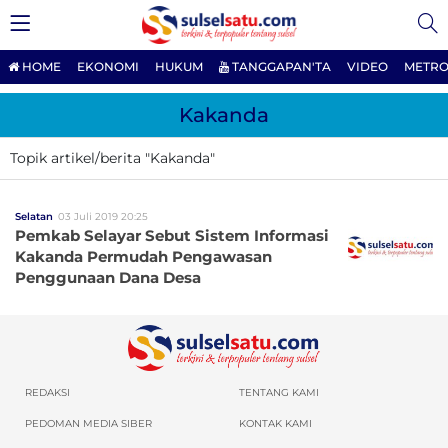
HOME
EKONOMI
HUKUM
TANGGAPAN'TA
VIDEO
METRO
Kakanda
Topik artikel/berita "Kakanda"
Selatan
03 Juli 2019 20:25
Pemkab Selayar Sebut Sistem Informasi
Kakanda Permudah Pengawasan
Penggunaan Dana Desa
REDAKSI
TENTANG KAMI
PEDOMAN MEDIA SIBER
KONTAK KAMI