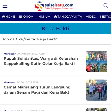
HOME
EKONOMI
HUKUM
TANGGAPAN'TA
VIDEO
METRO
Kerja Bakti
Topik artikel/berita "Kerja Bakti"
Makassar
29 Oktober 2022 10:38
Pupuk Solidaritas, Warga di Kelurahan
Rappokalling Rutin Gelar Kerja Bakti
Makassar
30 Juli 2022 15:18
Camat Mamajang Turun Langsung
dalam Senam Pagi dan Kerja Bakti