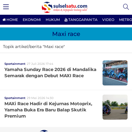
HOME
EKONOMI
HUKUM
TANGGAPAN'TA
VIDEO
METRO
Maxi race
Topik artikel/berita "Maxi race"
Sportainment
27 Juli 2026 17:44
Yamaha Sunday Race 2026 di Mandalika
Semarak dengan Debut MAXI Race
Sportainment
29 Mei 2026 14:30
MAXi Race Hadir di Kejurnas Motoprix,
Yamaha Buka Era Baru Balap Skutik
Premium