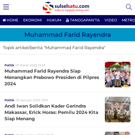
HOME
EKONOMI
HUKUM
TANGGAPAN'TA
VIDEO
METRO
Muhammad Farid Rayendra
Topik artikel/berita "Muhammad Farid Rayendra"
Politik
13 Maret 2023 21:33
Muhammad Farid Rayendra Siap
Menangkan Prabowo Presiden di Pilpres
2024
Politik
09 Januari 2023 19:01
Andi Iwan Solidkan Kader Gerindra
Makassar, Erick Horas: Pemilu 2024 Kita
Siap Menang