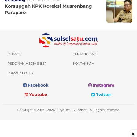
Ajattapareng
27 Januari 2020 23:42
Korsupgah KPK Koreksi Musrenbang
Parepare
REDAKSI
TENTANG KAMI
PEDOMAN MEDIA SIBER
KONTAK KAMI
PRIVACY POLICY
Facebook
Instagram
Youtube
Twitter
Copyright © 2017 - 2026 SuryaLoe -
Sulselsatu
All Rights Reserved
×