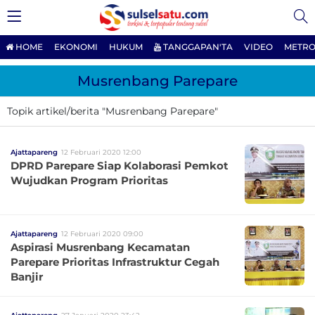
HOME
EKONOMI
HUKUM
TANGGAPAN'TA
VIDEO
METRO
Musrenbang Parepare
Topik artikel/berita "Musrenbang Parepare"
Ajattapareng
12 Februari 2020 12:00
DPRD Parepare Siap Kolaborasi Pemkot
Wujudkan Program Prioritas
Ajattapareng
12 Februari 2020 09:00
Aspirasi Musrenbang Kecamatan
Parepare Prioritas Infrastruktur Cegah
Banjir