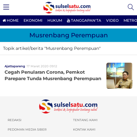
HOME
EKONOMI
HUKUM
TANGGAPAN'TA
VIDEO
METRO
Musrenbang Perempuan
Topik artikel/berita "Musrenbang Perempuan"
Ajattapareng
17 Maret 2020 09:12
Cegah Penularan Corona, Pemkot
Parepare Tunda Musrenbang Perempuan
REDAKSI
TENTANG KAMI
PEDOMAN MEDIA SIBER
KONTAK KAMI