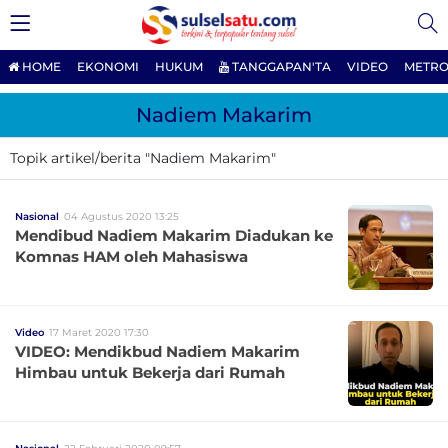
HOME
EKONOMI
HUKUM
TANGGAPAN'TA
VIDEO
METRO
Nadiem Makarim
Topik artikel/berita "Nadiem Makarim"
Nasional
04 Agustus 2020 13:25
Mendibud Nadiem Makarim Diadukan ke
Komnas HAM oleh Mahasiswa
Video
17 Maret 2020 17:30
VIDEO: Mendikbud Nadiem Makarim
Himbau untuk Bekerja dari Rumah