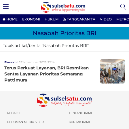
HOME
EKONOMI
HUKUM
TANGGAPAN'TA
VIDEO
METRO
Nasabah Prioritas BRI
Topik artikel/berita "Nasabah Prioritas BRI"
Ekonomi
27 November 2023 22:14
Terus Perkuat Layanan, BRI Resmikan
Sentra Layanan Prioritas Semarang
Pattimura
REDAKSI
TENTANG KAMI
PEDOMAN MEDIA SIBER
KONTAK KAMI