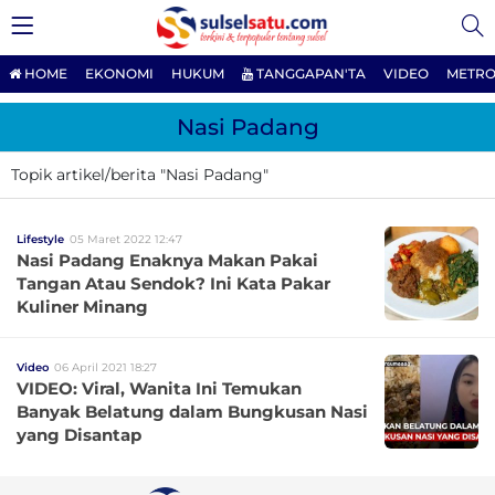
HOME
EKONOMI
HUKUM
TANGGAPAN'TA
VIDEO
METRO
Nasi Padang
Topik artikel/berita "Nasi Padang"
Lifestyle
05 Maret 2022 12:47
Nasi Padang Enaknya Makan Pakai
Tangan Atau Sendok? Ini Kata Pakar
Kuliner Minang
Video
06 April 2021 18:27
VIDEO: Viral, Wanita Ini Temukan
Banyak Belatung dalam Bungkusan Nasi
yang Disantap