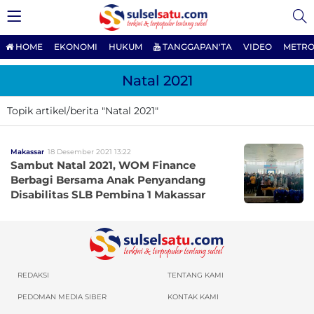
HOME
EKONOMI
HUKUM
TANGGAPAN'TA
VIDEO
METRO
Natal 2021
Topik artikel/berita "Natal 2021"
Makassar
18 Desember 2021 13:22
Sambut Natal 2021, WOM Finance
Berbagi Bersama Anak Penyandang
Disabilitas SLB Pembina 1 Makassar
REDAKSI
TENTANG KAMI
PEDOMAN MEDIA SIBER
KONTAK KAMI