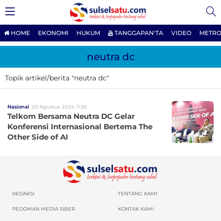
HOME
EKONOMI
HUKUM
TANGGAPAN'TA
VIDEO
METRO
neutra dc
Topik artikel/berita "neutra dc"
Nasional
20 Agustus 2024 11:26
Telkom Bersama Neutra DC Gelar
Konferensi Internasional Bertema The
Other Side of AI
REDAKSI
TENTANG KAMI
PEDOMAN MEDIA SIBER
KONTAK KAMI