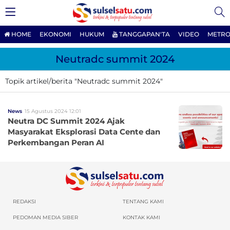
HOME
EKONOMI
HUKUM
TANGGAPAN'TA
VIDEO
METRO
Neutradc summit 2024
Topik artikel/berita "Neutradc summit 2024"
News
15 Agustus 2024 12:01
Neutra DC Summit 2024 Ajak
Masyarakat Eksplorasi Data Cente dan
Perkembangan Peran AI
REDAKSI
TENTANG KAMI
PEDOMAN MEDIA SIBER
KONTAK KAMI