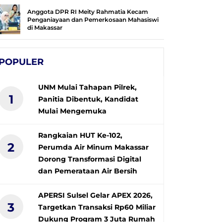
Anggota DPR RI Meity Rahmatia Kecam
Penganiayaan dan Pemerkosaan Mahasiswi
di Makassar
POPULER
UNM Mulai Tahapan Pilrek,
1
Panitia Dibentuk, Kandidat
Mulai Mengemuka
Rangkaian HUT Ke-102,
2
Perumda Air Minum Makassar
Dorong Transformasi Digital
dan Pemerataan Air Bersih
APERSI Sulsel Gelar APEX 2026,
3
Targetkan Transaksi Rp60 Miliar
Dukung Program 3 Juta Rumah