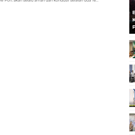
w Port akan selalu aman dan kondusif setelah dua Te...
B
K