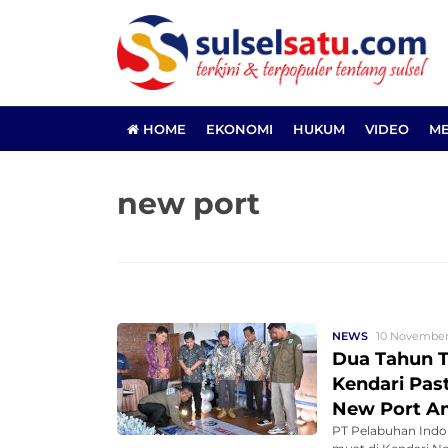
HOME
EKONOMI
HUKUM
VIDEO
ME
new port
NEWS
10 November 
Dua Tahun T
Kendari Pas
New Port A
PT Pelabuhan Indon