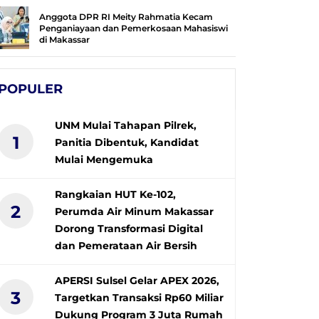
Anggota DPR RI Meity Rahmatia Kecam
Penganiayaan dan Pemerkosaan Mahasiswi
di Makassar
POPULER
UNM Mulai Tahapan Pilrek,
1
Panitia Dibentuk, Kandidat
Mulai Mengemuka
Rangkaian HUT Ke-102,
2
Perumda Air Minum Makassar
Dorong Transformasi Digital
dan Pemerataan Air Bersih
APERSI Sulsel Gelar APEX 2026,
3
Targetkan Transaksi Rp60 Miliar
Dukung Program 3 Juta Rumah