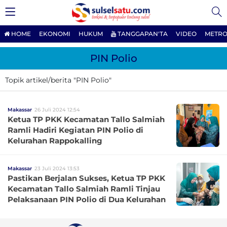
HOME
EKONOMI
HUKUM
TANGGAPAN'TA
VIDEO
METRO
PIN Polio
Topik artikel/berita "PIN Polio"
Makassar
26 Juli 2024 12:54
Ketua TP PKK Kecamatan Tallo Salmiah
Ramli Hadiri Kegiatan PIN Polio di
Kelurahan Rappokalling
Makassar
23 Juli 2024 13:53
Pastikan Berjalan Sukses, Ketua TP PKK
Kecamatan Tallo Salmiah Ramli Tinjau
Pelaksanaan PIN Polio di Dua Kelurahan