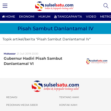
HOME
EKONOMI
HUKUM
TANGGAPAN'TA
VIDEO
METRO
Pisah Sambut Danlantamal IV
Topik artikel/berita "Pisah Sambut Danlantamal IV"
Makassar
21 Juli 2019 23:30
Gubernur Hadiri Pisah Sambut
Danlantamal VI
REDAKSI
TENTANG KAMI
PEDOMAN MEDIA SIBER
KONTAK KAMI