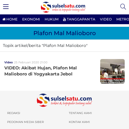
HOME
EKONOMI
HUKUM
TANGGAPAN'TA
VIDEO
METRO
Plafon Mal Malioboro
Topik artikel/berita "Plafon Mal Malioboro"
Video
25 Februari 2020 21:00
VIDEO: Akibat Hujan, Plafon Mal
Malioboro di Yogyakarta Jebol
REDAKSI
TENTANG KAMI
PEDOMAN MEDIA SIBER
KONTAK KAMI