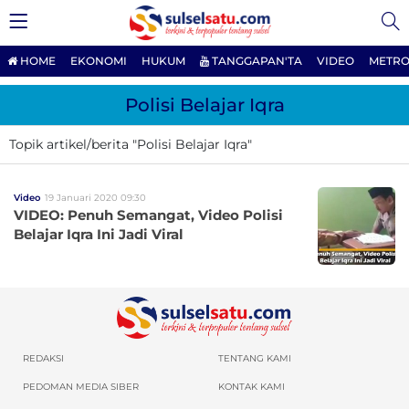
HOME
EKONOMI
HUKUM
TANGGAPAN'TA
VIDEO
METRO
Polisi Belajar Iqra
Topik artikel/berita "Polisi Belajar Iqra"
Video
19 Januari 2020 09:30
VIDEO: Penuh Semangat, Video Polisi
Belajar Iqra Ini Jadi Viral
REDAKSI
TENTANG KAMI
PEDOMAN MEDIA SIBER
KONTAK KAMI