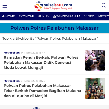
HOME
EKONOMI
HUKUM
TANGGAPAN'TA
VIDEO
METRO
Polwan Polres Pelabuhan Makassar
Topik artikel/berita "Polwan Polres Pelabuhan Makassar"
Metropolitan
14 Maret 2025 15:44
Ramadan Penuh Berkah, Polwan Polres
Pelabuhan Makassar Didik Generasi
Muda Lewat Mengaji
Metropolitan
01 Maret 2025 18:20
Polwan Polres Pelabuhan Makassar
Tebar Berkah Ramadan: Bagikan Mukena
dan Al-qur’an di Masjid