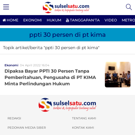
HOME
EKONOMI
HUKUM
TANGGAPAN'TA
VIDEO
METRO
ppti 30 persen di pt kima
Topik artikel/berita "ppti 30 persen di pt kima"
Ekonomi
04 April 2022 16:04
Dipaksa Bayar PPTI 30 Persen Tanpa
Pemberitahuan, Pengusaha di PT KIMA
Minta Perlindungan Hukum
REDAKSI
TENTANG KAMI
PEDOMAN MEDIA SIBER
KONTAK KAMI