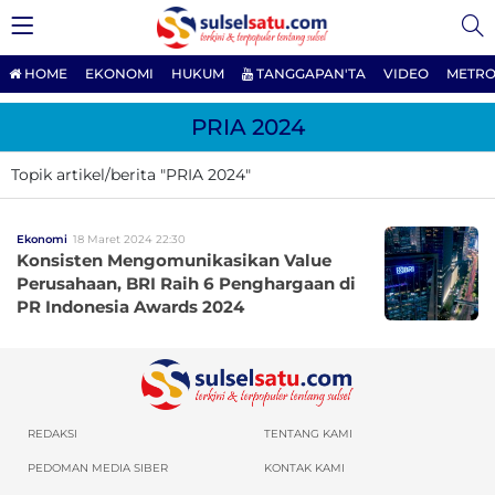
HOME
EKONOMI
HUKUM
TANGGAPAN'TA
VIDEO
METRO
PRIA 2024
Topik artikel/berita "PRIA 2024"
Ekonomi
18 Maret 2024 22:30
Konsisten Mengomunikasikan Value
Perusahaan, BRI Raih 6 Penghargaan di
PR Indonesia Awards 2024
REDAKSI
TENTANG KAMI
PEDOMAN MEDIA SIBER
KONTAK KAMI