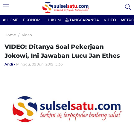
HOME
EKONOMI
HUKUM
TANGGAPAN'TA
VIDEO
METRO
Home
Video
VIDEO: Ditanya Soal Pekerjaan
Jokowi, Ini Jawaban Lucu Jan Ethes
Andi
Minggu, 09 Juni 2019 15:36