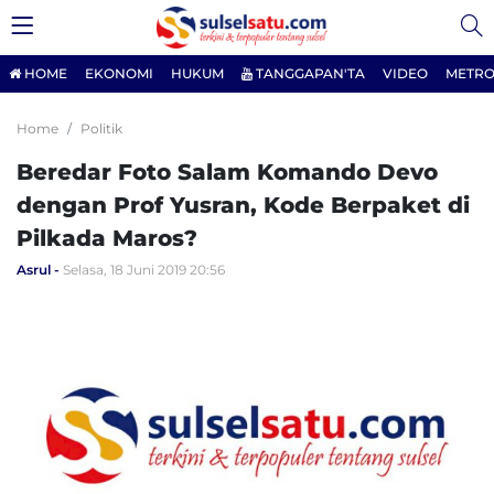
HOME
EKONOMI
HUKUM
TANGGAPAN'TA
VIDEO
METRO
Home
Politik
Beredar Foto Salam Komando Devo
dengan Prof Yusran, Kode Berpaket di
Pilkada Maros?
Asrul
Selasa, 18 Juni 2019 20:56