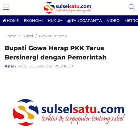
HOME
EKONOMI
HUKUM
TANGGAPAN'TA
VIDEO
METRO
Home
Sulsel
Gowatamapan
Bupati Gowa Harap PKK Terus
Bersinergi dengan Pemerintah
Asrul
Rabu, 25 Desember 2019 10:30