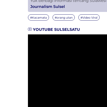
Yuk berbagi informasi tentang Sulawesi
Journalism Sulsel
#Kacamata
#orang utan
#Video Viral
YOUTUBE SULSELSATU