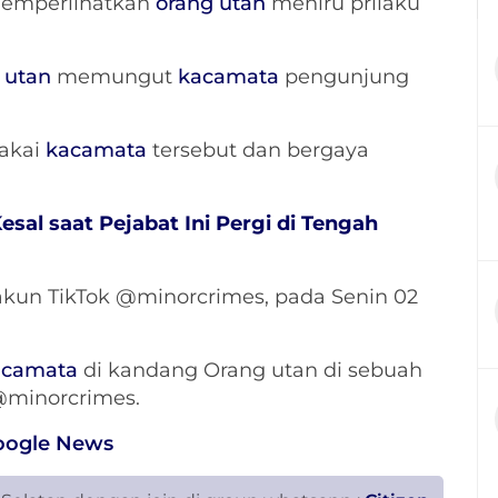
emperlihatkan
orang utan
meniru prilaku
 utan
memungut
kacamata
pengunjung
akai
kacamata
tersebut dan bergaya
al saat Pejabat Ini Pergi di Tengah
akun TikTok @minorcrimes, pada Senin 02
acamata
di kandang Orang utan di sebuah
 @minorcrimes.
oogle News