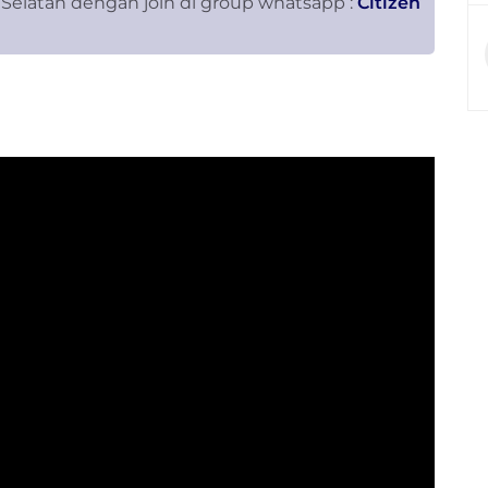
 Selatan dengan join di group whatsapp :
Citizen