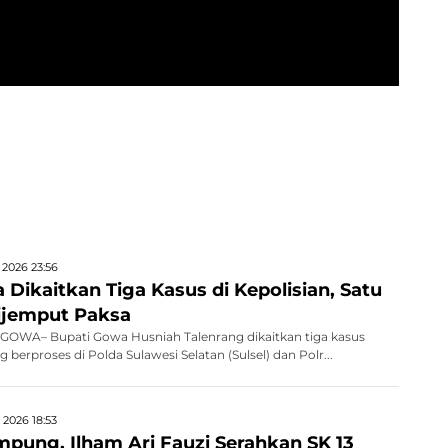
 2026 23:56
Dikaitkan Tiga Kasus di Kepolisian, Satu
ijemput Paksa
OWA– Bupati Gowa Husniah Talenrang dikaitkan tiga kasus
erproses di Polda Sulawesi Selatan (Sulsel) dan Polr...
 2026 18:53
mpung, Ilham Ari Fauzi Serahkan SK 13