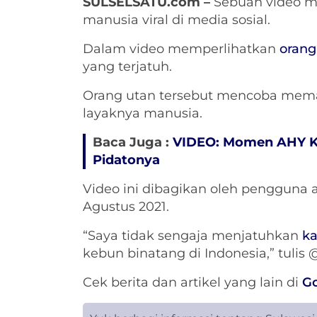
SULSELSATU.com –
Sebuah video m
manusia viral di media sosial.
Dalam video memperlihatkan
orang
yang terjatuh.
Orang utan tersebut mencoba mem
layaknya manusia.
Baca Juga :
VIDEO: Momen AHY Kes
Pidatonya
Video ini dibagikan oleh pengguna 
Agustus 2021.
“Saya tidak sengaja menjatuhkan
k
kebun binatang di Indonesia,” tulis
Cek berita dan artikel yang lain di
G