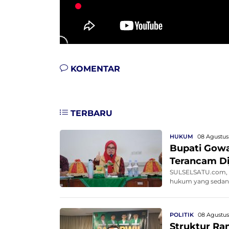
KOMENTAR
TERBARU
HUKUM
08 Agustus
Bupati Gowa 
Terancam D
SULSELSATU.com, G
hukum yang sedang b
POLITIK
08 Agustus
Struktur Ra