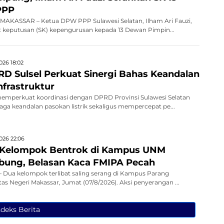
PPP
AKASSAR – Ketua DPW PPP Sulawesi Selatan, Ilham Ari Fauzi,
 keputusan (SK) kepengurusan kepada 13 Dewan Pimpin...
026 18:02
D Sulsel Perkuat Sinergi Bahas Keandalan
Infrastruktur
memperkuat koordinasi dengan DPRD Provinsi Sulawesi Selatan
jaga keandalan pasokan listrik sekaligus mempercepat pe...
026 22:06
 Kelompok Bentrok di Kampus UNM
bung, Belasan Kaca FMIPA Pecah
Dua kelompok terlibat saling serang di Kampus Parang
as Negeri Makassar, Jumat (07/8/2026). Aksi penyerangan ...
ndeks Berita