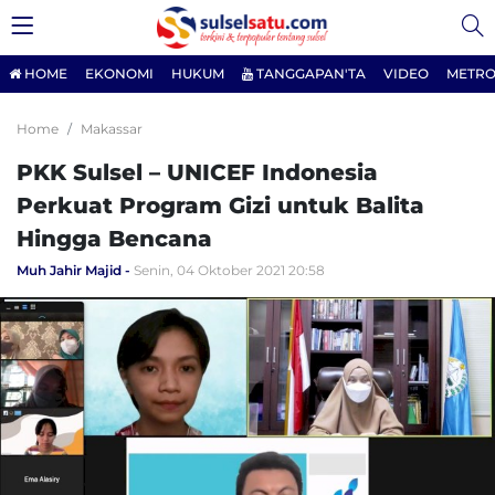
HOME
EKONOMI
HUKUM
TANGGAPAN'TA
VIDEO
METRO
Home
Makassar
PKK Sulsel – UNICEF Indonesia
Perkuat Program Gizi untuk Balita
Hingga Bencana
Muh Jahir Majid
Senin, 04 Oktober 2021 20:58