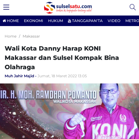
HOME
EKONOMI
HUKUM
TANGGAPAN'TA
VIDEO
METRO
Home
Makassar
Wali Kota Danny Harap KONI
Makassar dan Sulsel Kompak Bina
Olahraga
Muh Jahir Majid
Jumat, 18 Maret 2022 13:05