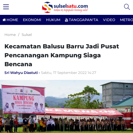
HOME
EKONOMI
HUKUM
TANGGAPAN'TA
VIDEO
METRO
Home
Sulsel
Kecamatan Balusu Barru Jadi Pusat
Pencanangan Kampung Siaga
Bencana
Sri Wahyu Diastuti
Sabtu, 17 September 2022 14:27