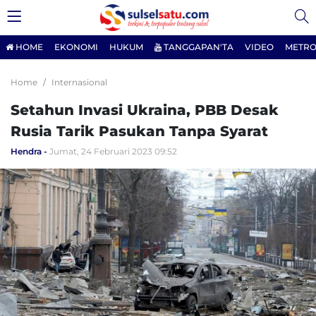
HOME
EKONOMI
HUKUM
TANGGAPAN'TA
VIDEO
METRO
Home
Internasional
Setahun Invasi Ukraina, PBB Desak
Rusia Tarik Pasukan Tanpa Syarat
Hendra
Jumat, 24 Februari 2023 09:52