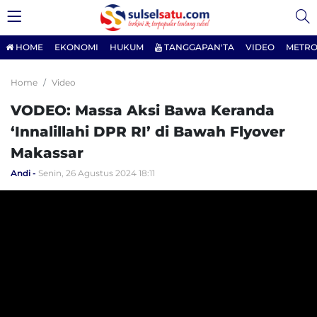
HOME
EKONOMI
HUKUM
TANGGAPAN'TA
VIDEO
METRO
Home
Video
VODEO: Massa Aksi Bawa Keranda
‘Innalillahi DPR RI’ di Bawah Flyover
Makassar
Andi
Senin, 26 Agustus 2024 18:11