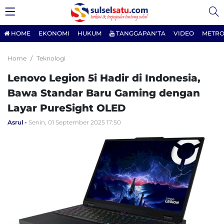
HOME
EKONOMI
HUKUM
TANGGAPAN'TA
VIDEO
METRO
Home
Teknologi
Lenovo Legion 5i Hadir di Indonesia,
Bawa Standar Baru Gaming dengan
Layar PureSight OLED
Asrul
Senin, 01 September 2025 17:50