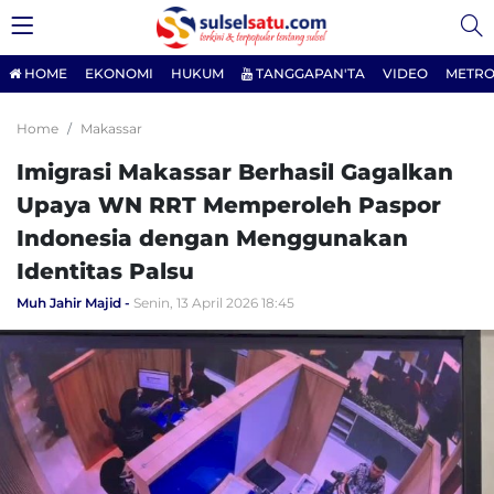
HOME
EKONOMI
HUKUM
TANGGAPAN'TA
VIDEO
METRO
Home
Makassar
Imigrasi Makassar Berhasil Gagalkan
Upaya WN RRT Memperoleh Paspor
Indonesia dengan Menggunakan
Identitas Palsu
Muh Jahir Majid
Senin, 13 April 2026 18:45