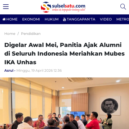
HOME
EKONOMI
HUKUM
TANGGAPAN'TA
VIDEO
METRO
Home
Pendidikan
Digelar Awal Mei, Panitia Ajak Alumni
di Seluruh Indonesia Meriahkan Mubes
IKA Unhas
Asrul
Minggu, 19 April 2026 12:36