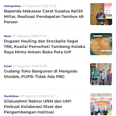
07 Agustus 2026 13:29
Metropolitan
Bapenda Makassar Catat Surplus Rp130
Miliar, Realisasi Pendapatan Tembus 49
Persen
07 Agustus 2026 13:04
News
Dugaan Hauling dan Stockpile Ilegal
TRK, Koalisi Pemerhati Tambang Kolaka
Raya Minta Antam Buka Peta IUP
07 Agustus 2026 12:47
Sulsel
Gudang Toko Bangunan di Mangadu
Disidak, PUPR: Tidak Ada PBG
07 Agustus 2026 12:22
Pendidikan
Silaturahmi Rektor UNM dan UNY
Perkuat Kolaborasi Riset dan
Pengembangan Institusi