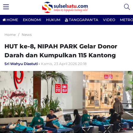
HOME
EKONOMI
HUKUM
TANGGAPAN'TA
VIDEO
METRO
Home
News
HUT ke-8, NIPAH PARK Gelar Donor
Darah dan Kumpulkan 115 Kantong
Sri Wahyu Diastuti
Kamis, 23 April 2026 20:18