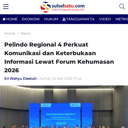
HOME
EKONOMI
HUKUM
TANGGAPAN'TA
VIDEO
METRO
Home
News
Pelindo Regional 4 Perkuat
Komunikasi dan Keterbukaan
Informasi Lewat Forum Kehumasan
2026
Sri Wahyu Diastuti
Jumat, 22 Mei 2026 17:43